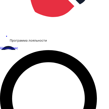
Программа лояльности
Шинсервис