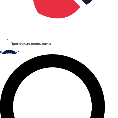
Программа лояльности
Шинсервис