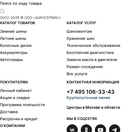
429
1
Поиск по коду товара
430
1
433
2
2002-
2026
© ООО «ШИНСЕРВИС»
529
5
КАТАЛОГ ТОВАРОВ
КАТАЛОГ УСЛУГ
535
1
Зимние шины
Шиномонтаж
539
2
Летние шины
Хранение шин
622
1
Колесные диски
Техническое обслуживание
650
6
Аккумуляторы
Бесплатная диагностика
735
1
Автотовары
Замена масла в двигателе
739
8
Развал-схождение
901
8
Все услуги
ПОКУПАТЕЛЯМ
КОНТАКТНАЯ ИНФОРМАЦИЯ
Личный кабинет
+7 495 106-33-43
Акции и скидки
Круглосуточная линия
Программа лояльности
Центры в Москве и области
Доставка
Рассрочка и кредит
МЫ В СОЦСЕТЯХ
О КОМПАНИИ