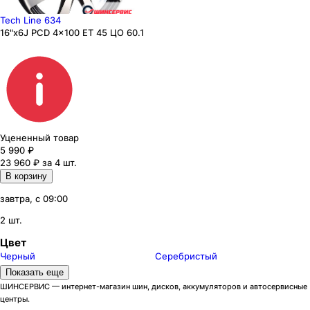
Tech Line 634
16"x6J PCD 4x100 ЕТ 45 ЦО 60.1
Уцененный товар
5 990
₽
23 960 ₽ за 4 шт.
В корзину
завтра, с 09:00
2 шт.
Цвет
Черный
Серебристый
Модели дисков Tech Line
Показать еще
205
4
ШИНСЕРВИС — интернет-магазин шин, дисков, аккумуляторов и автосервисные
центры.
403
2