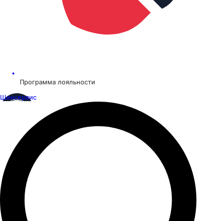
Программа лояльности
Шинсервис