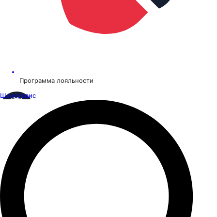
Программа лояльности
Шинсервис