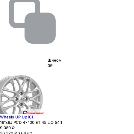
Шиномонтаж
0₽
Wheels UP Up101
16"x6J PCD 4x100 ЕТ 45 ЦО 54.1
9 080
₽
36 320 ₽ за 4 шт.