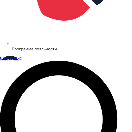
Программа лояльности
Шинсервис