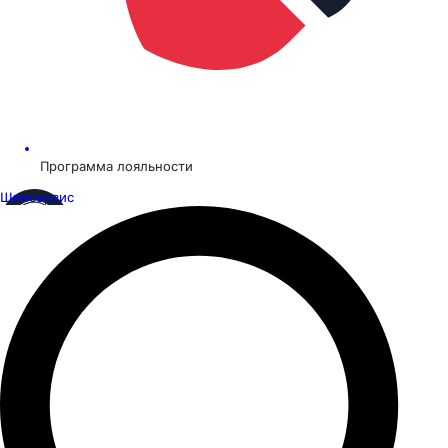
Программа лояльности
Шинсервис