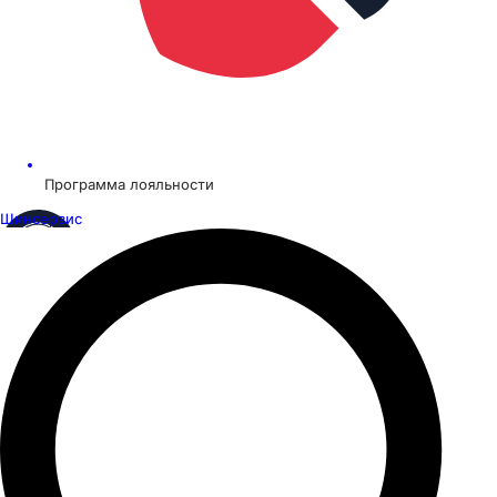
Программа лояльности
Шинсервис