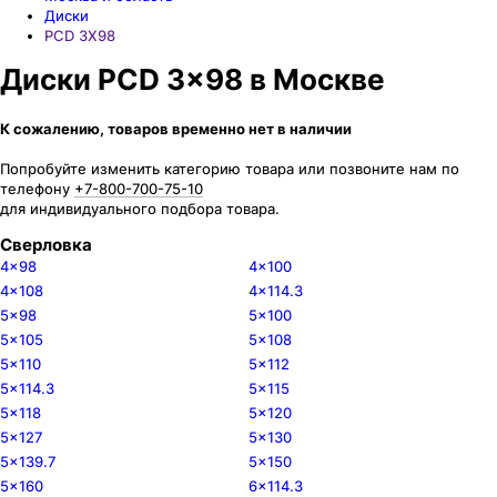
Диски
PCD 3X98
Диски PCD 3x98 в Москве
К сожалению, товаров временно нет в наличии
Попробуйте изменить категорию товара или позвоните нам по
телефону
+7-800-700-75-10
для индивидуального подбора товара.
Сверловка
4x98
4x100
4x108
4x114.3
5x98
5x100
5x105
5x108
5x110
5x112
5x114.3
5x115
5x118
5x120
5x127
5x130
5x139.7
5x150
5x160
6x114.3