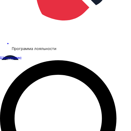
Программа лояльности
Шинсервис