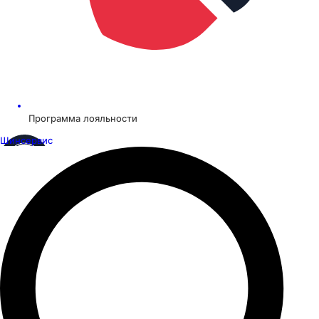
Программа лояльности
Шинсервис