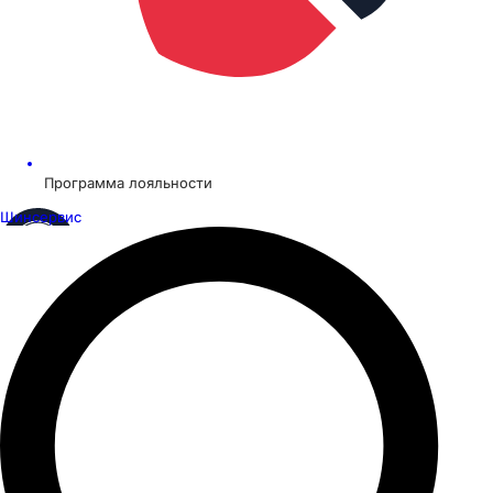
Программа лояльности
Шинсервис