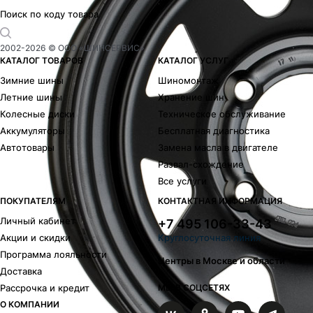
Поиск по коду товара
2002-
2026
© ООО «ШИНСЕРВИС»
КАТАЛОГ ТОВАРОВ
КАТАЛОГ УСЛУГ
Зимние шины
Шиномонтаж
Летние шины
Хранение шин
Колесные диски
Техническое обслуживание
Аккумуляторы
Бесплатная диагностика
Автотовары
Замена масла в двигателе
Развал-схождение
Все услуги
ПОКУПАТЕЛЯМ
КОНТАКТНАЯ ИНФОРМАЦИЯ
Личный кабинет
+7 495 106-33-43
Акции и скидки
Круглосуточная линия
Программа лояльности
Центры в Москве и области
Доставка
Рассрочка и кредит
МЫ В СОЦСЕТЯХ
О КОМПАНИИ