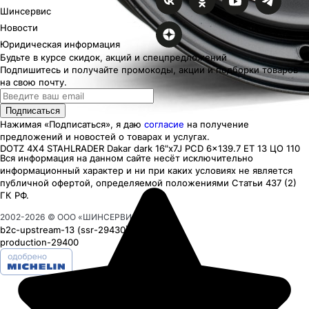
Шинсервис
Новости
Юридическая информация
Будьте в курсе скидок, акций и спецпредложений
Подпишитесь и получайте промокоды, акции и подборки товаров
на свою почту.
Подписаться
Нажимая «Подписаться», я даю
согласие
на получение
предложений и новостей о товарах и услугах.
DOTZ 4X4 STAHLRADER Dakar dark
16"x7J PCD 6x139.7 ЕТ 13 ЦО 110
Вся информация на данном сайте несёт исключительно
информационный характер
и ни при каких
условиях
не является
публичной офертой, определяемой положениями Статьи 437 (2)
ГК РФ.
2002-
2026
© ООО «ШИНСЕРВИС»
b2c-upstream-13
(ssr
-29430
)
production-29400