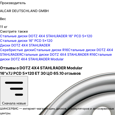
Производитель
ALCAR DEUTSCHLAND GMBH
Вес
11 кг
Смотрите также
Стальные диски DOTZ 4X4 STAHLRADER 16″ PCD 5x120
Стальные диски 16″ PCD 5x120
Диски DOTZ 4X4 STAHLRADER
Серебристые диски
Стальные диски R16
Стальные диски DOTZ 4X4
STAHLRADER
Стальные диски DOTZ 4X4 STAHLRADER R16
Стальные
диски DOTZ 4X4 STAHLRADER Modular
Отзывы о
DOTZ 4X4 STAHLRADER
Modular
16"x7J PCD 5x120 ЕТ 30 ЦО 65.1
0
отзывов
Сначала новые
ШИНСЕРВИС — интернет-магазин шин, дисков, аккумуляторов и автосервисные
центры.