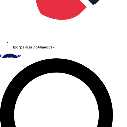
Программа лояльности
Шинсервис