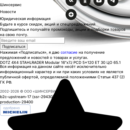
Шинсервис
Новости
Юридическая информация
Будьте в курсе скидок, акций и спецпредложений
Подпишитесь и получайте промокоды, акции и подборки товаров
на свою почту.
Подписаться
Нажимая «Подписаться», я даю
согласие
на получение
предложений и новостей о товарах и услугах.
DOTZ 4X4 STAHLRADER Modular
16"x7J PCD 5x120 ЕТ 30 ЦО 65.1
Вся информация на данном сайте несёт исключительно
информационный характер
и ни при каких
условиях
не является
публичной офертой, определяемой положениями Статьи 437 (2)
ГК РФ.
2002-
2026
© ООО «ШИНСЕРВИС»
b2c-upstream-17
(ssr
-29430
)
production-29400