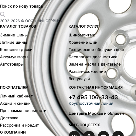
Поиск по коду товара
2002-
2026
© ООО «ШИНСЕРВИС»
КАТАЛОГ ТОВАРОВ
КАТАЛОГ УСЛУГ
Зимние шины
Шиномонтаж
Летние шины
Хранение шин
Колесные диски
Техническое обслуживание
Аккумуляторы
Бесплатная диагностика
Автотовары
Замена масла в двигателе
Развал-схождение
Все услуги
ПОКУПАТЕЛЯМ
КОНТАКТНАЯ ИНФОРМАЦИЯ
Личный кабинет
+7 495 106-33-43
Акции и скидки
Круглосуточная линия
Программа лояльности
Центры в Москве и области
Доставка
Рассрочка и кредит
МЫ В СОЦСЕТЯХ
О КОМПАНИИ