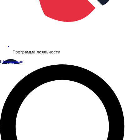
Программа лояльности
Шинсервис