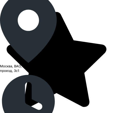
Москва, ВАО, Черницынский
проезд, 3с1