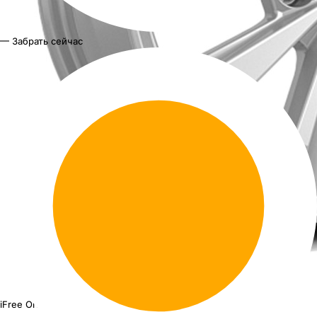
— Забрать сейчас
iFree Original Taos КС974
16"x6.5J PCD 5x112 ЕТ 43 ЦО 57.1