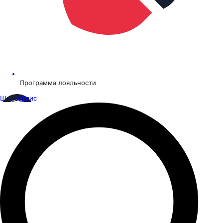
Программа лояльности
Шинсервис