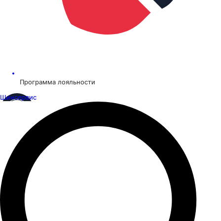
Программа лояльности
Шинсервис