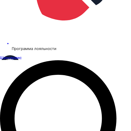
Программа лояльности
Шинсервис