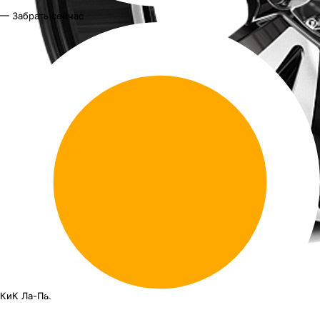
— Забрать сейчас
КиК Ла-Пас
18"x8J PCD 5x139.7 ЕТ 30 ЦО 108.5