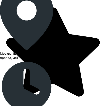
Москва, ВАО, Черницынский
проезд, 3с1