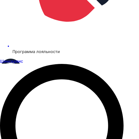
Программа лояльности
Шинсервис