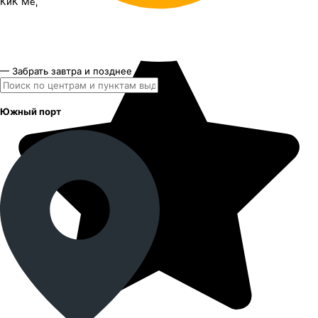
КиК Меренге
17"x7.5J PCD 5x115 ЕТ 40 ЦО 70.2
— Забрать завтра и позднее
Южный порт