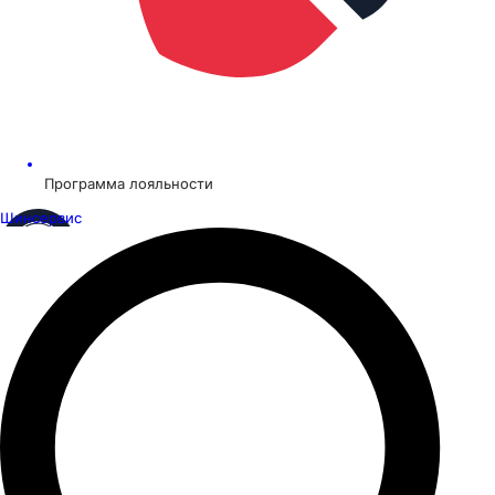
Программа лояльности
Шинсервис