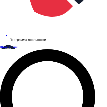
Программа лояльности
Шинсервис