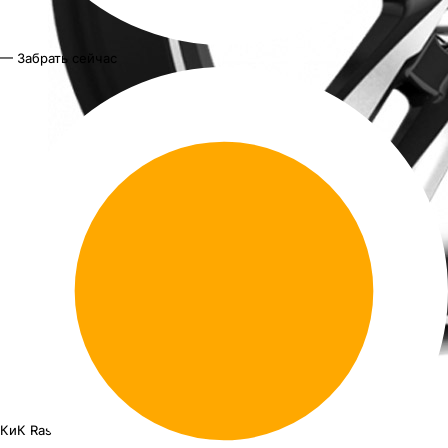
— Забрать сейчас
КиК Rassvet KC868
16"x6.5J PCD 5x105 ЕТ 38 ЦО 56.6