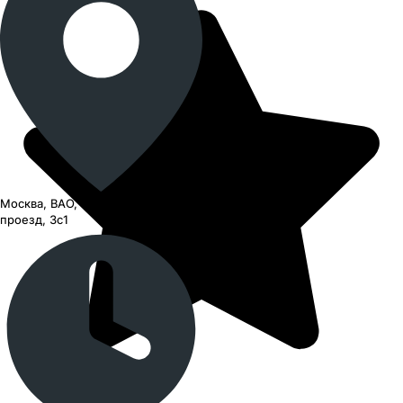
Москва, ВАО, Черницынский
проезд, 3с1