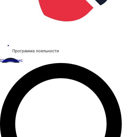
Программа лояльности
Шинсервис