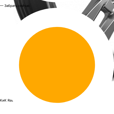
— Забрать сейчас
КиК Rassvet KC868
16"x6.5J PCD 5x112 ЕТ 50 ЦО 57.1