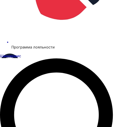
Программа лояльности
Шинсервис