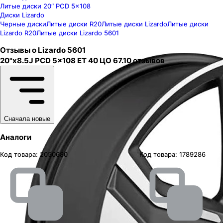
Литые диски 20″ PCD 5x108
Диски Lizardo
Черные диски
Литые диски R20
Литые диски Lizardo
Литые диски
Lizardo R20
Литые диски Lizardo 5601
Отзывы о
Lizardo
5601
20"x8.5J PCD 5x108 ЕТ 40 ЦО 67.1
0
отзывов
Сначала новые
Аналоги
Код товара:
2050680
Код товара:
1789286