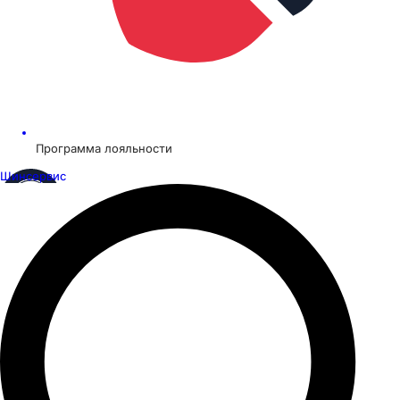
Программа лояльности
Шинсервис