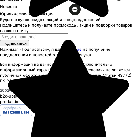
Новости
Юридическая информация
Будьте в курсе скидок, акций и спецпредложений
Подпишитесь и получайте промокоды, акции и подборки товаров
на свою почту.
Подписаться
Нажимая «Подписаться», я даю
согласие
на получение
предложений и новостей о товарах и услугах.
Вся информация на данном сайте несёт исключительно
информационный характер
и ни при каких
условиях
не является
публичной офертой, определяемой положениями Статьи 437 (2)
ГК РФ.
2002-
2026
© ООО «ШИНСЕРВИС»
b2c-upstream-19
(ssr
-29430
)
production-29400