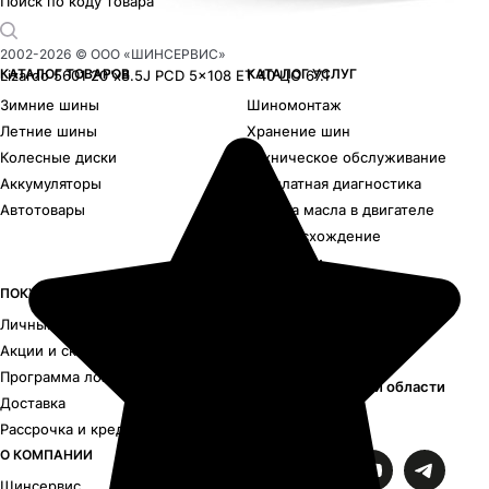
Поиск по коду товара
2002-
2026
© ООО «ШИНСЕРВИС»
КАТАЛОГ ТОВАРОВ
КАТАЛОГ УСЛУГ
Lizardo 5601
20"x8.5J PCD 5x108 ЕТ 40 ЦО 67.1
Зимние шины
Шиномонтаж
Летние шины
Хранение шин
Колесные диски
Техническое обслуживание
Аккумуляторы
Бесплатная диагностика
Автотовары
Замена масла в двигателе
Развал-схождение
Все услуги
ПОКУПАТЕЛЯМ
КОНТАКТНАЯ ИНФОРМАЦИЯ
Личный кабинет
+7 495 106-33-43
Акции и скидки
Круглосуточная линия
Программа лояльности
Центры в Москве и области
Доставка
Рассрочка и кредит
МЫ В СОЦСЕТЯХ
О КОМПАНИИ
Шинсервис