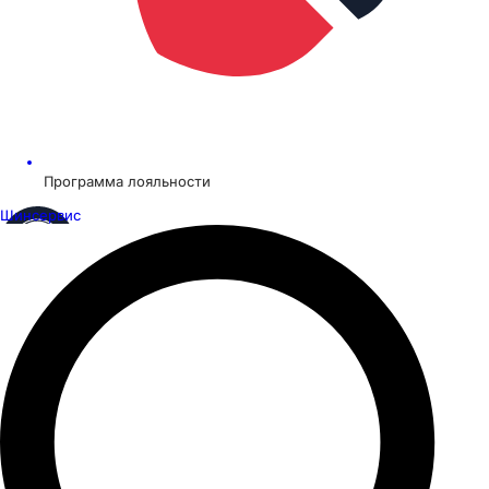
Программа лояльности
Шинсервис