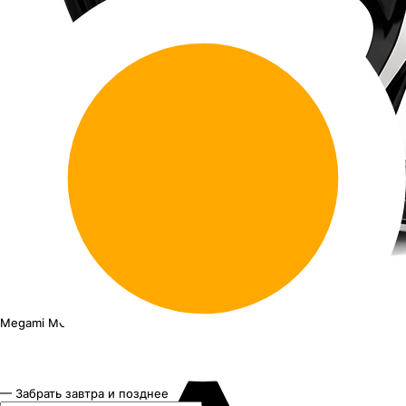
Megami MGM-40
18"x7.5J PCD 5x108 ЕТ 36 ЦО 65.1
— Забрать завтра и позднее