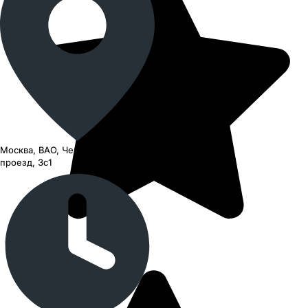
Москва, ВАО, Черницынский
проезд, 3с1