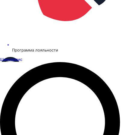
Программа лояльности
Шинсервис