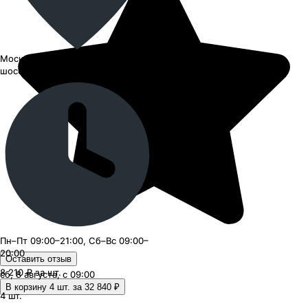
Москва, СВАО, Ярославское
шоссе, 27
Пн–Пт 09:00–21:00, Сб–Вс 09:00–
20:00
Оставить отзыв
8 210 ₽
за шт.
сб, 8 августа, с 09:00
В корзину 4 шт. за 32 840 ₽
4
шт.