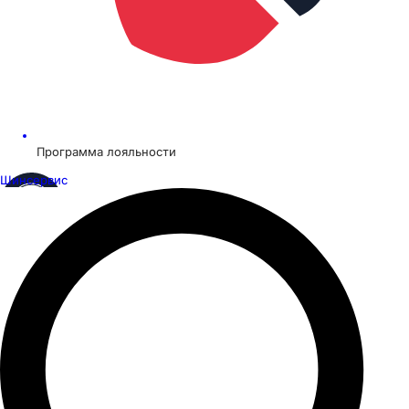
Программа лояльности
Шинсервис