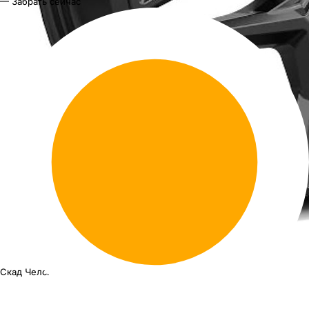
— Забрать сейчас
Скад Челси
18"x8J PCD 5x130 ЕТ 50 ЦО 71.6