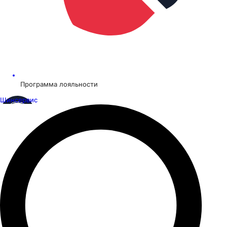
Программа лояльности
Шинсервис