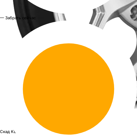
— Забрать сейчас
Скад KL-368
16"x6.5J PCD 5x108 ЕТ 50 ЦО 63.35