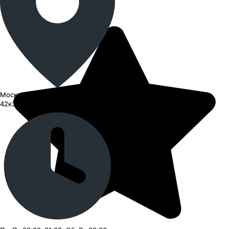
Москва, СЗАО, улица Барышиха,
42к3