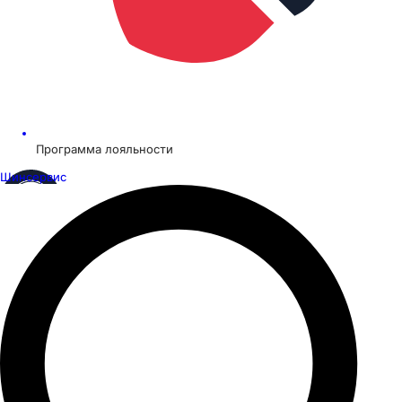
Программа лояльности
Шинсервис