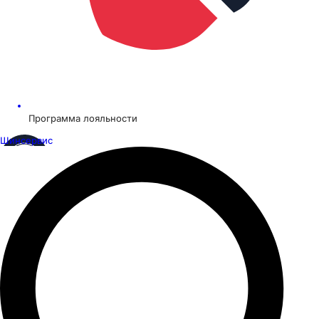
Программа лояльности
Шинсервис