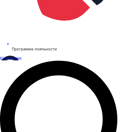
Программа лояльности
Шинсервис