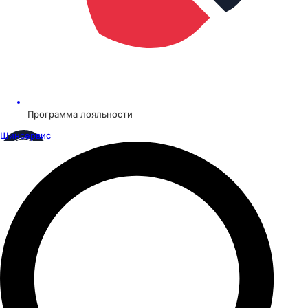
Программа лояльности
Шинсервис