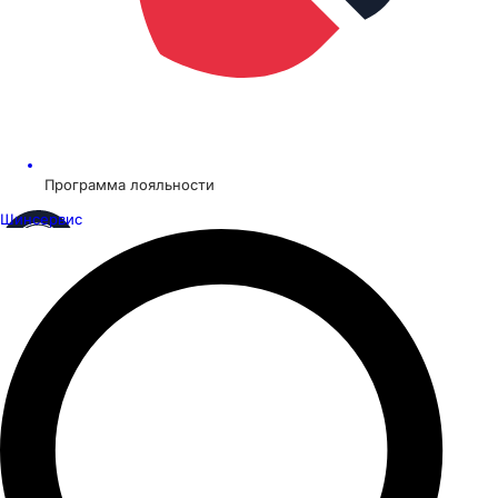
Программа лояльности
Шинсервис