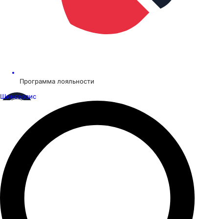
Программа лояльности
Шинсервис