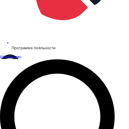
Программа лояльности
Шинсервис