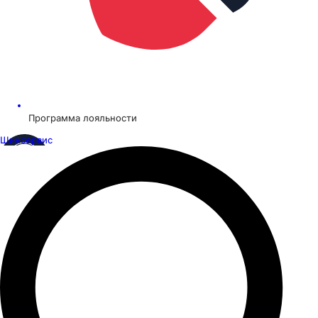
Программа лояльности
Шинсервис