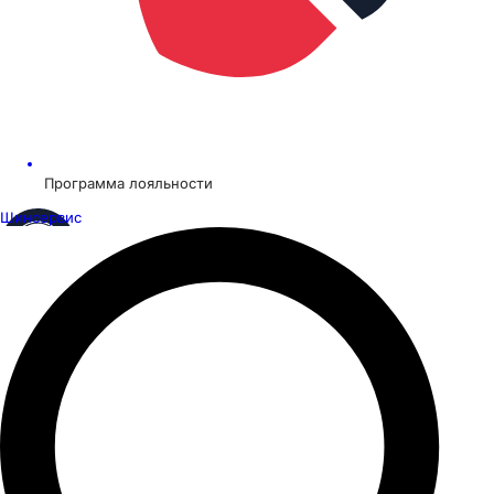
Программа лояльности
Шинсервис