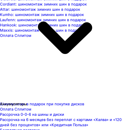
Cordiant: шиномонтаж зимних шин в подарок
Attar: шиномонтаж зимних шин в подарок
Kumho: шиномонтаж зимних шин в подарок
Laufenn: шиномонтаж зимних шин в подарок
Hankook: шиномонтаж зимних шин в подарок
Maxxis: шиномонтаж зимних шин в подарок
Оплата Сплитом
Шиномонтаж в подарок при покупке дисков
Аккумуляторы
Оплата Сплитом
Рассрочка 0-0-6 на шины и диски
Рассрочка на 6 месяцев без переплат с картами «Халва» и «120
дней без процентов» или «Кредитная Польза»