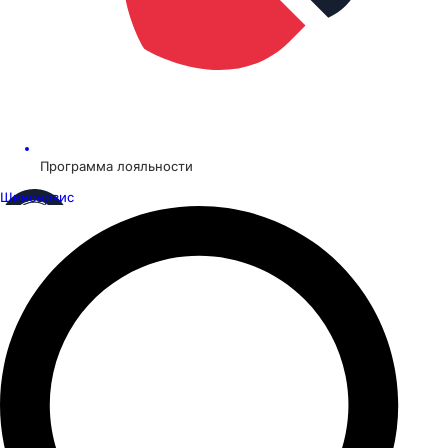
Программа лояльности
Шинсервис