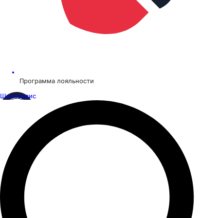
Программа лояльности
Шинсервис