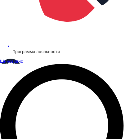
Программа лояльности
Шинсервис