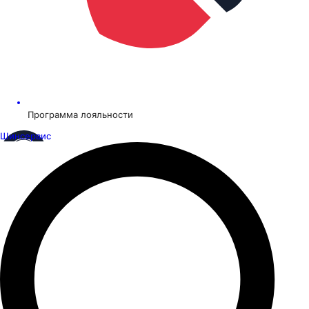
Программа лояльности
Шинсервис