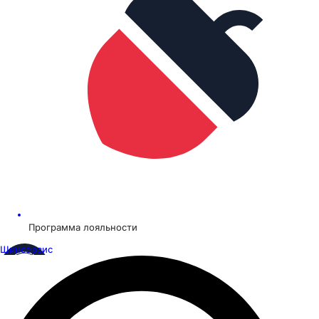
Программа лояльности
Шинсервис