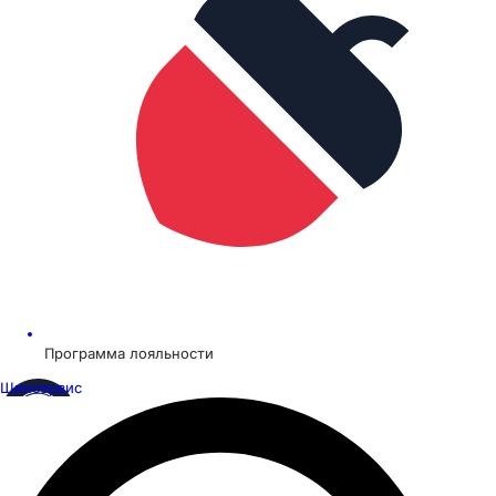
Программа лояльности
Шинсервис