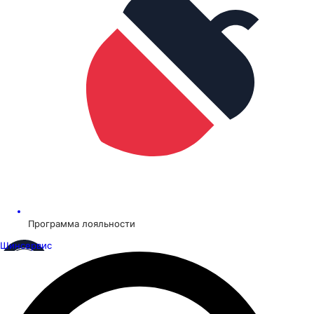
Программа лояльности
Шинсервис