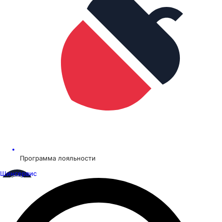
Программа лояльности
Шинсервис