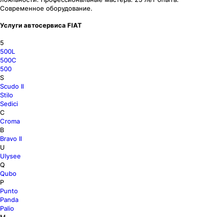
Современное оборудование.
Услуги автосервиса FIAT
5
500L
500C
500
S
Scudo II
Stilo
Sedici
C
Croma
B
Bravo II
U
Ulysee
Q
Qubo
P
Punto
Panda
Palio
M