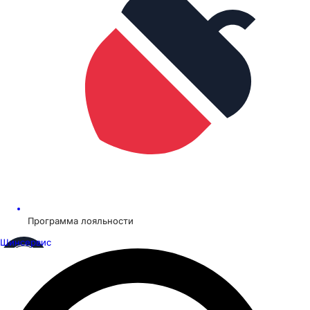
Программа лояльности
Шинсервис