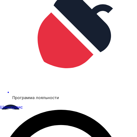
Программа лояльности
Шинсервис