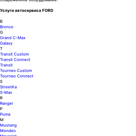
Услуги автосервиса FORD
B
Bronco
G
Grand C-Max
Galaxy
T
Transit Custom
Transit Connect
Transit
Tourneo Custom
Tourneo Connect
S
StreetKa
S-Max
R
Ranger
P
Puma
M
Mustang
Mondeo
Maverick