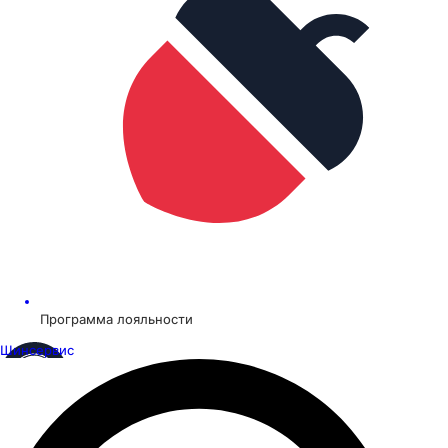
Программа лояльности
Шинсервис