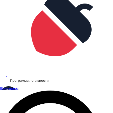
Программа лояльности
Шинсервис