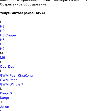
Современное оборудование.
Услуги автосервиса HAVAL
H
H3
H9
H6 Coupe
H6
H5
H2
M
M6
C
Cool Dog
G
GWM Poer KingKong
GWM Poer
GWM Wingle 7
D
Dargo X
Dargo
J
Jolion
F