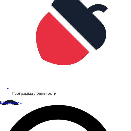
Программа лояльности
Шинсервис