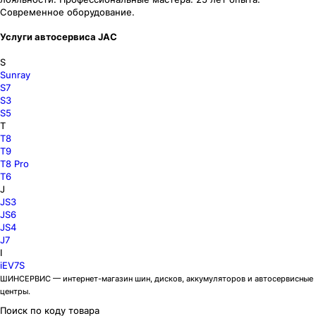
Современное оборудование.
Услуги автосервиса JAC
S
Sunray
S7
S3
S5
T
T8
T9
T8 Pro
T6
J
JS3
JS6
JS4
J7
I
iEV7S
ШИНСЕРВИС — интернет-магазин шин, дисков, аккумуляторов и автосервисные
центры.
Поиск по коду товара