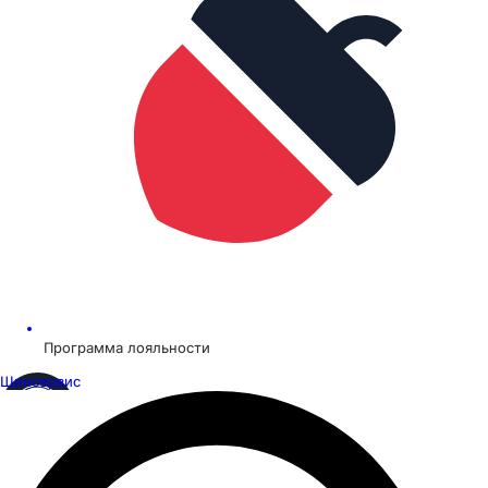
Программа лояльности
Шинсервис