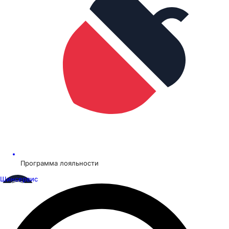
Программа лояльности
Шинсервис