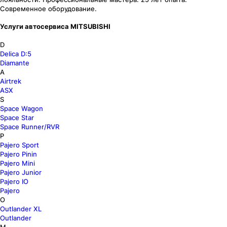
Современное оборудование.
Услуги автосервиса MITSUBISHI
D
Delica D:5
Diamante
A
Airtrek
ASX
S
Space Wagon
Space Star
Space Runner/RVR
P
Pajero Sport
Pajero Pinin
Pajero Mini
Pajero Junior
Pajero IO
Pajero
O
Outlander XL
Outlander
M