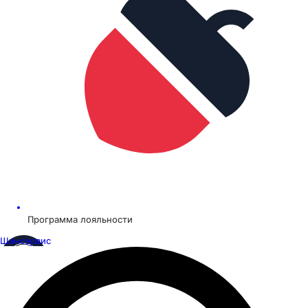
Программа лояльности
Шинсервис